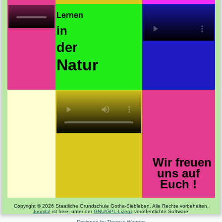
Lernen
in
der
Natur
Wir freuen
uns auf
Euch !
Copyright © 2026 Staatliche Grundschule Gotha-Siebleben. Alle Rechte vorbehalten.
Joomla!
ist freie, unter der
GNU/GPL-Lizenz
veröffentlichte Software.
Designed by Thomas Wagner.