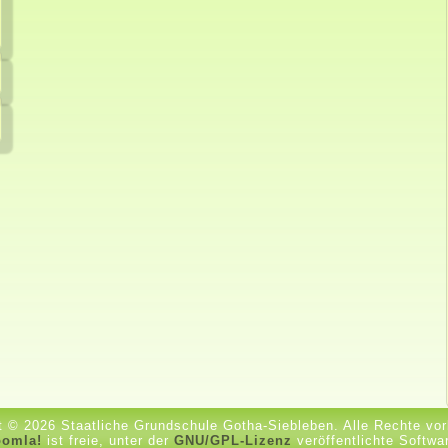
t © 2026 Staatliche Grundschule Gotha-Siebleben. Alle Rechte vor
oomla!
ist freie, unter der
GNU/GPL-Lizenz
veröffentlichte Softwa