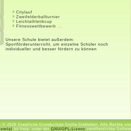
Citylauf
Zweifelderballturnier
Leichtathletikcup
Fitnesswettbewerb ...
Unsere Schule bietet außerdem:
Sportförderunterricht, um einzelne Schüler noch
individueller und besser fördern zu können
t © 2026 Staatliche Grundschule Gotha-Siebleben. Alle Rechte vor
oomla!
ist freie, unter der
GNU/GPL-Lizenz
veröffentlichte Softwa